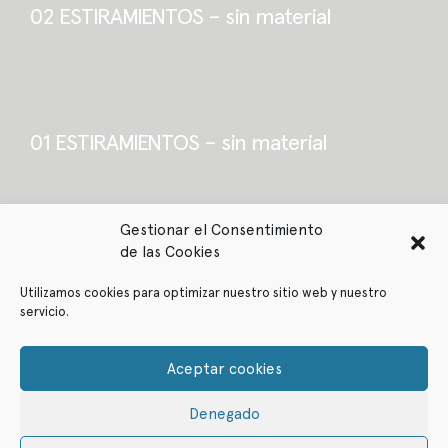
02 ESTIRAMIENTOS – sin material
01 ESTIRAMIENTOS – sin material
Gestionar el Consentimiento
de las Cookies
Utilizamos cookies para optimizar nuestro sitio web y nuestro
servicio.
Política de privacidad
Política de cookies
Aceptar cookies
Denegado
© ffitcoco 2021
All rights reserved