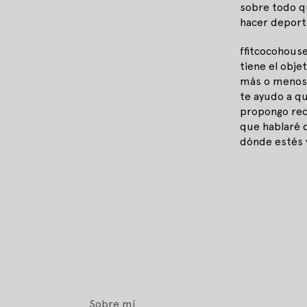
sobre todo q
hacer deport
ffitcocohouse
tiene el obje
más o menos 
te ayudo a qu
propongo rece
que hablaré d
dónde estés 
Sobre mí