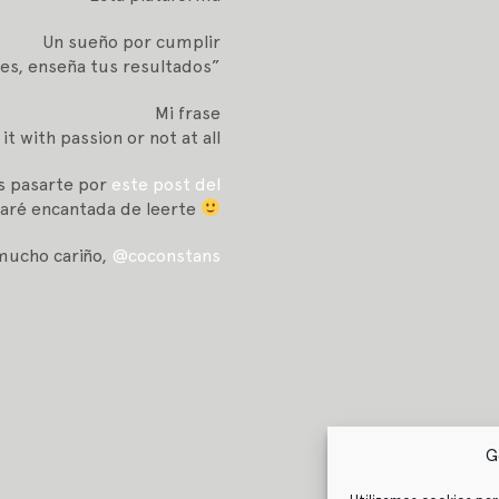
Un sueño por cumplir
es, enseña tus resultados”
Mi frase
it with passion or not at all
s pasarte por
este post del
taré encantada de leerte
mucho cariño,
@coconstans
G