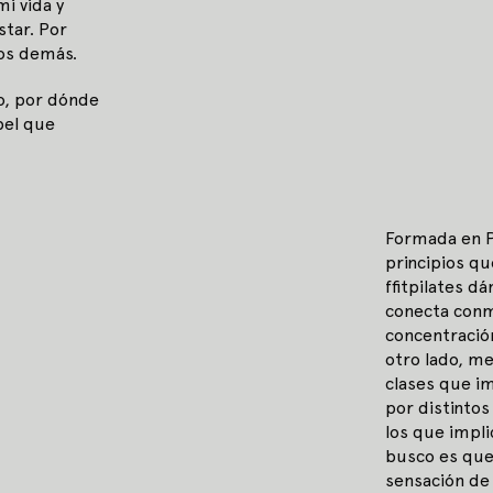
i vida y
star. Por
los demás.
do, por dónde
pel que
Formada en P
principios qu
ffitpilates d
conecta conm
concentració
otro lado, me 
clases que im
por distintos
los que impl
busco es que
sensación de 