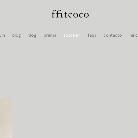
ium
blog
vlog
prensa
sobre mi
faqs
contacto
mi c