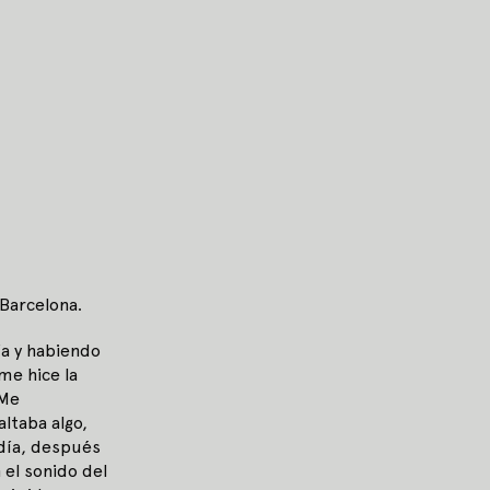
 Barcelona.
ía y habiendo
me hice la
 Me
ltaba algo,
 día, después
el sonido del