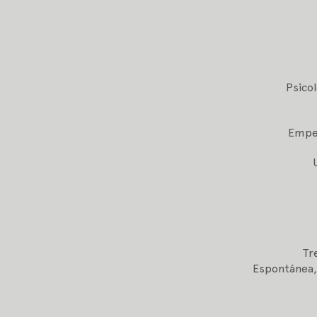
Psicol
Empez
Tr
Espontánea,