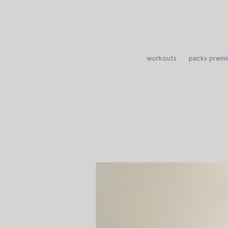
Saltar
al
contenido
workouts
packs prem