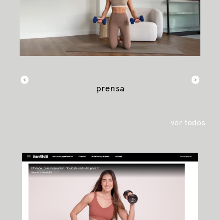
<
>
prensa
ver todos