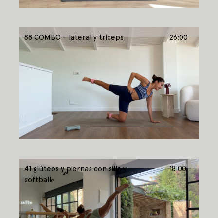
88 COMBO – lateral y triceps
26:00
41 glúteos y piernas con silla y
18:00
softball