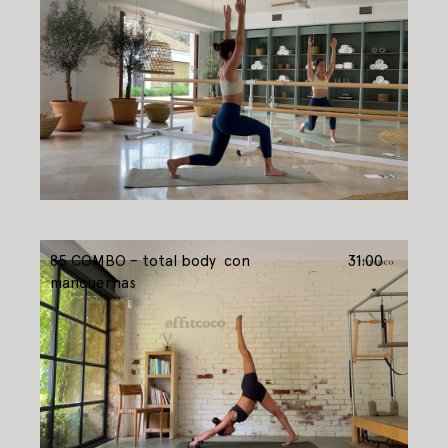
85 COMBO – total body con
31:00
mancuernas