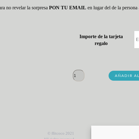
ara no revelar la sorpresa
PON TU EMAIL
en lugar del de la persona 
Importe de la tarjeta
regalo
Tarjeta
AÑADIR A
regalo
pack
embarazo
y
post
parto
cantidad
© ffitcoco 2021