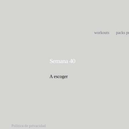
Saltar
al
contenido
workouts
packs 
Semana 40
A escoger
Política de privacidad