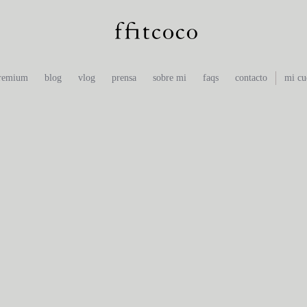
premium
blog
vlog
prensa
sobre mi
faqs
contacto
mi cu