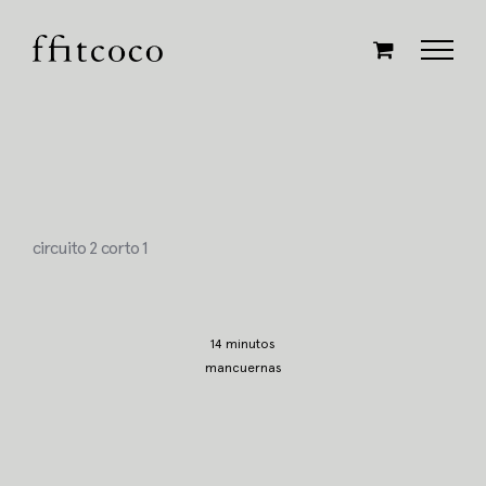
Saltar
al
contenido
circuito 2 corto 1
14 minutos
mancuernas