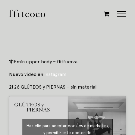
Saltar
al
contenido
1)
15min upper body – ffitfuerza
Nuevo vídeo en
Instagram
2)
26 GLÚTEOS y PIERNAS – sin material
Haz clic para aceptar cookies de marketing
y permitir este contenido