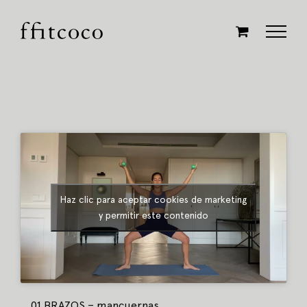
Saltar
al
contenido
Haz clic para aceptar cookies de marketing
y permitir este contenido
01 BRAZOS – mancuernas