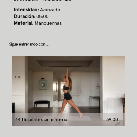
Intensidad:
Avanzado
Duración
: 08:00
Material
: Mancuernas
Sigue entrenando con …
64 ffitpilates sin material
39:00