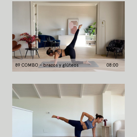
89 COMBO – brazos y glúteos
08:00