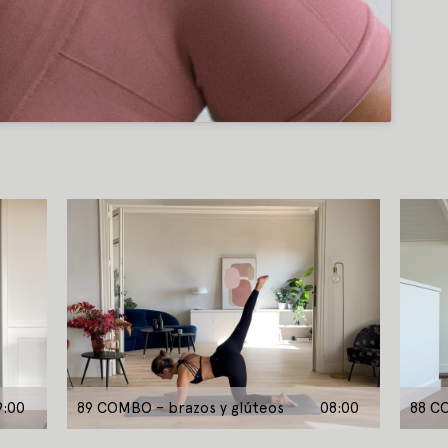
9:00
89 COMBO – brazos y glúteos
08:00
88 CO