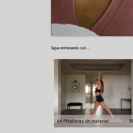
Sigue entrenando con …
64 ffitpilates sin material
3