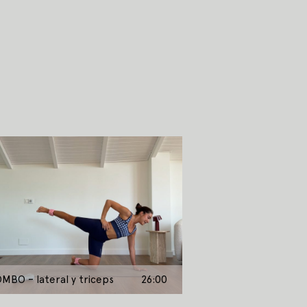
MBO – lateral y triceps
26:00