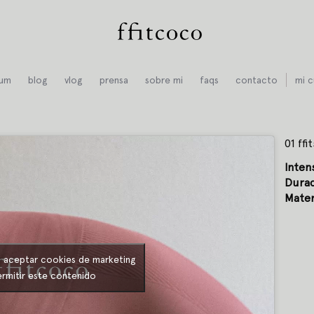
ium
blog
vlog
prensa
sobre mi
faqs
contacto
mi c
01 ffi
Inten
Durac
Mater
a aceptar cookies de marketing
ermitir este contenido