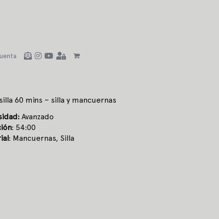
uenta
tsilla 60 mins – silla y mancuernas
sidad:
Avanzado
ión
: 54:00
ial
: Mancuernas, Silla