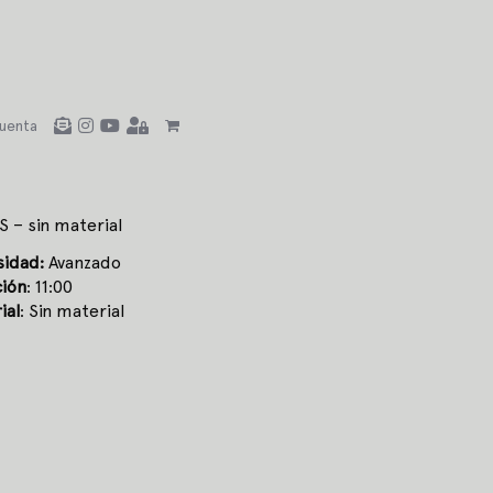
uenta
S – sin material
sidad:
Avanzado
ión
: 11:00
ial
: Sin material