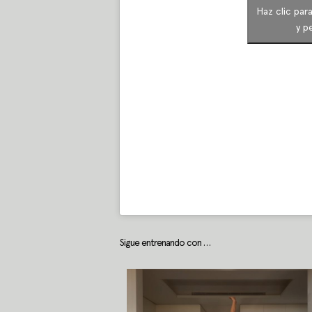
Haz clic par
y p
Sigue entrenando con …