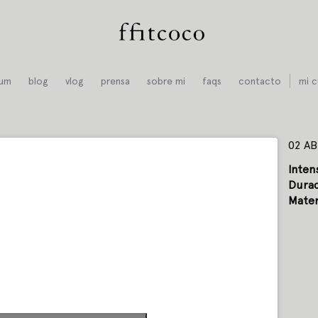
ium
blog
vlog
prensa
sobre mi
faqs
contacto
mi c
02 AB
Inten
Durac
Mater