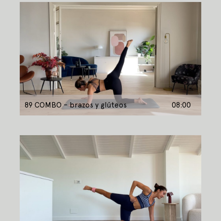
89 COMBO – brazos y glúteos
08:00