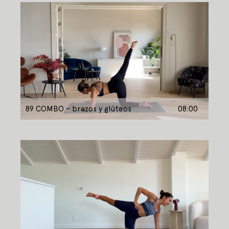
89 COMBO – brazos y glúteos
08:00