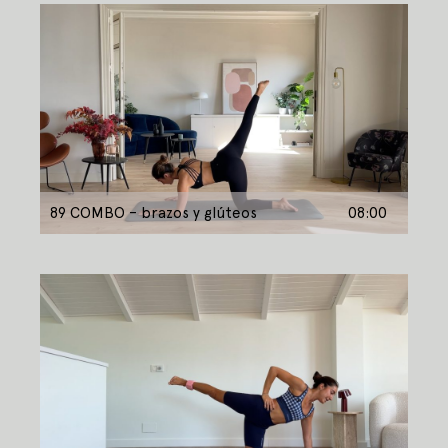
89 COMBO – brazos y glúteos
08:00