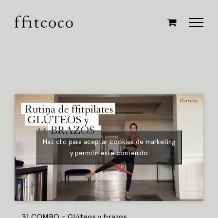
Saltar
al
contenido
Haz clic para aceptar cookies de marketing
y permitir este contenido
31 COMBO – Glúteos y brazos