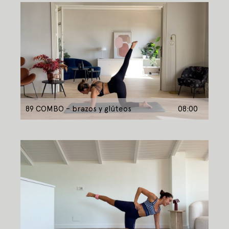
89 COMBO – brazos y glúteos
08:00