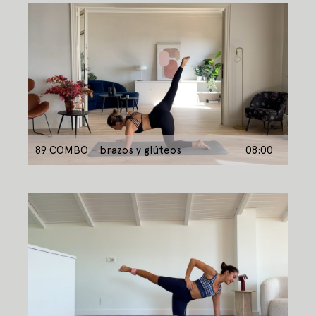
89 COMBO – brazos y glúteos
08:00