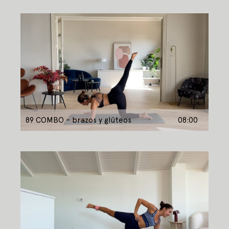
89 COMBO – brazos y glúteos
08:00