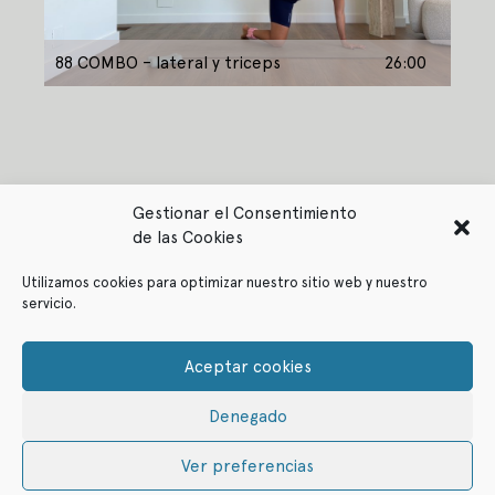
88 COMBO – lateral y triceps
26:00
Gestionar el Consentimiento
de las Cookies
Utilizamos cookies para optimizar nuestro sitio web y nuestro
servicio.
Política de privacidad
Política de cookies
Aceptar cookies
Denegado
© ffitcoco 2021
All rights reserved
Ver preferencias