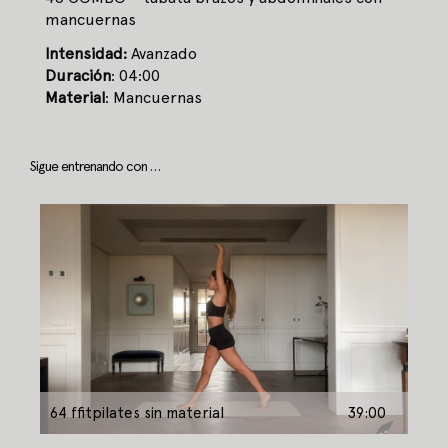
mancuernas
Intensidad:
Avanzado
Duración
: 04:00
Material
: Mancuernas
Sigue entrenando con …
64 ffitpilates sin material
39:00