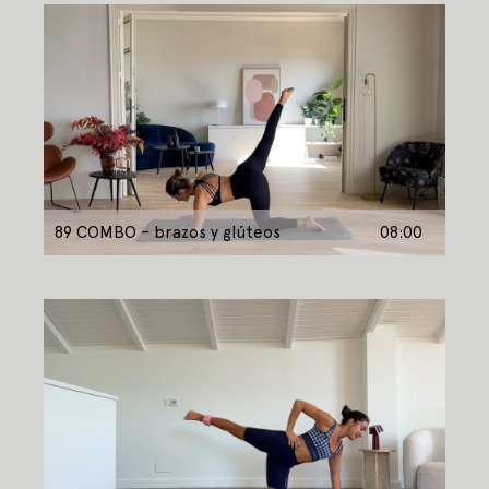
89 COMBO – brazos y glúteos
08:00