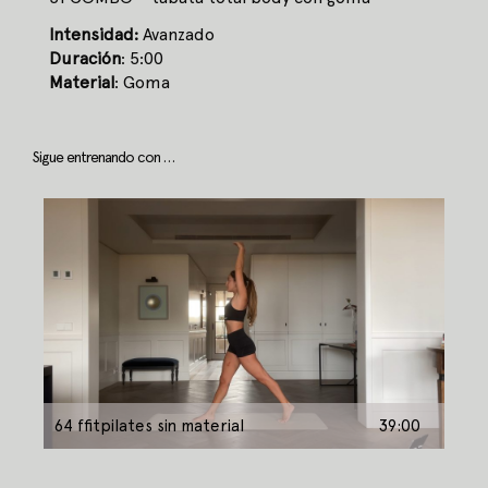
Intensidad:
Avanzado
Duración
: 5:00
Material
: Goma
Sigue entrenando con …
64 ffitpilates sin material
39:00