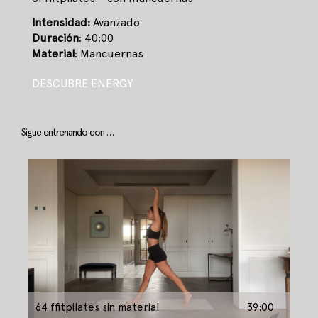
Intensidad:
Avanzado
Duración
: 40:00
Material
: Mancuernas
DESCUBRE ENERGY
Sigue entrenando con …
64 ffitpilates sin material
39:00