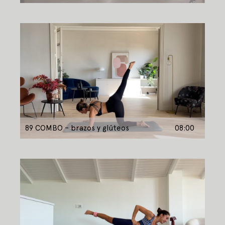
89 COMBO – brazos y glúteos
08:00