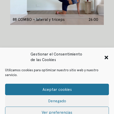
88 COMBO – lateral y triceps
26:00
Gestionar el Consentimiento
de las Cookies
Utilizamos cookies para optimizar nuestro sitio web y nuestro
servicio.
Política de privacidad
Política de cookies
Aceptar cookies
Denegado
© ffitcoco 2021
All rights reserved
Ver preferencias