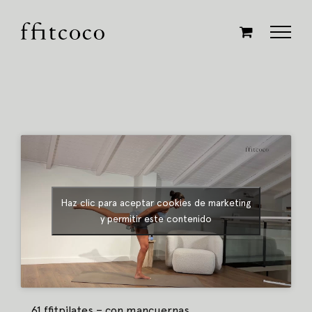
Saltar
al
contenido
Haz clic para aceptar cookies de marketing
y permitir este contenido
61 ffitpilates – con mancuernas