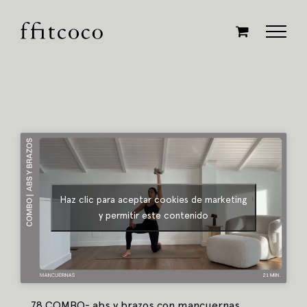
Saltar
al
contenido
Haz clic para aceptar cookies de marketing
y permitir este contenido
78 COMBO- abs y brazos con mancuernas