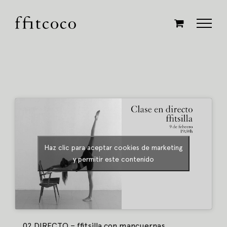
Saltar
al
contenido
Haz clic para aceptar cookies de marketing
y permitir este contenido
02 DIRECTO – ffitsilla con mancuernas