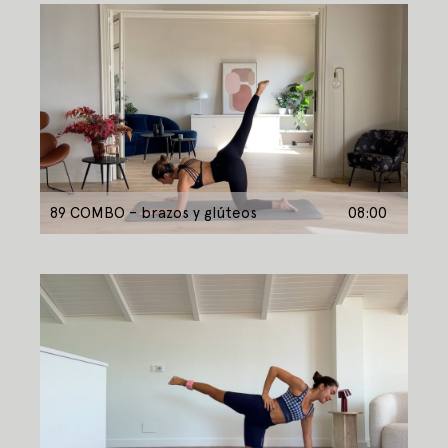
89 COMBO – brazos y glúteos
08:00