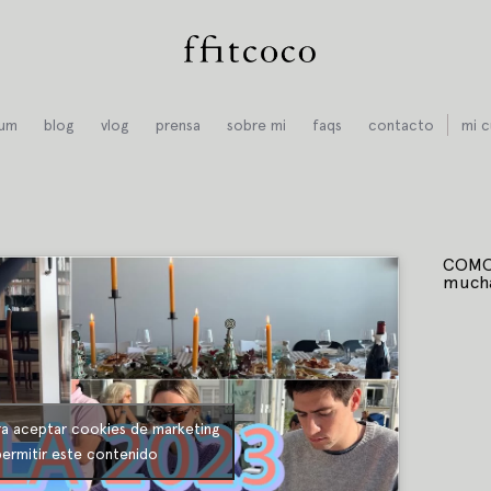
ium
blog
vlog
prensa
sobre mi
faqs
contacto
mi c
COMO 
mucha
ra aceptar cookies de marketing
permitir este contenido