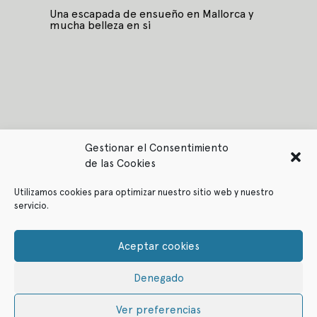
Una escapada de ensueño en Mallorca y
mucha belleza en si
Gestionar el Consentimiento
de las Cookies
Utilizamos cookies para optimizar nuestro sitio web y nuestro
servicio.
Política de privacidad
Política de cookies
Aceptar cookies
Denegado
© ffitcoco 2021
All rights reserved
Ver preferencias