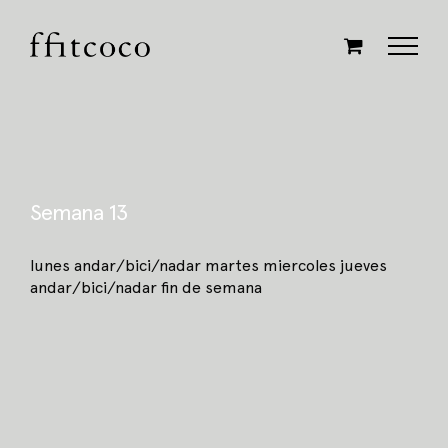
Saltar
al
contenido
Semana 13
lunes andar/bici/nadar martes miercoles jueves
andar/bici/nadar fin de semana