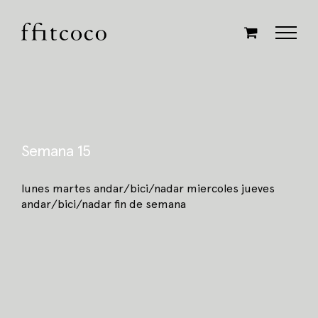
Saltar
al
contenido
Semana 15
lunes martes andar/bici/nadar miercoles jueves
andar/bici/nadar fin de semana