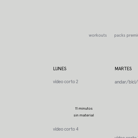
Saltar
al
contenido
workouts
packs prem
LUNES
MARTES
vídeo corto 2
andar/bici
11 minutos
sin material
vídeo corto 4