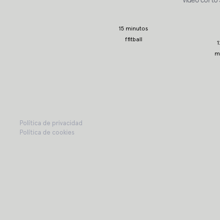
vídeo corto 
15 minutos
ffitball
1
m
Política de privacidad
Política de cookies