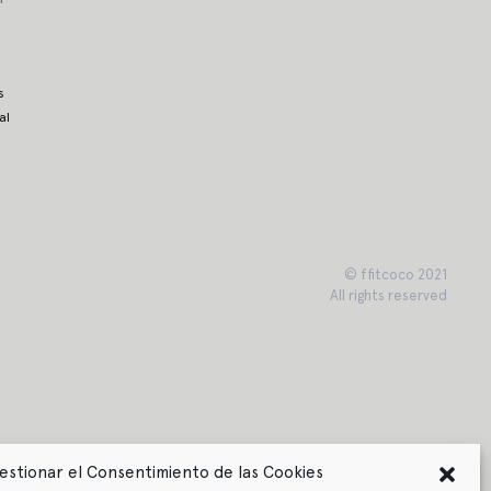
s
al
© ffitcoco 2021
All rights reserved
estionar el Consentimiento de las Cookies