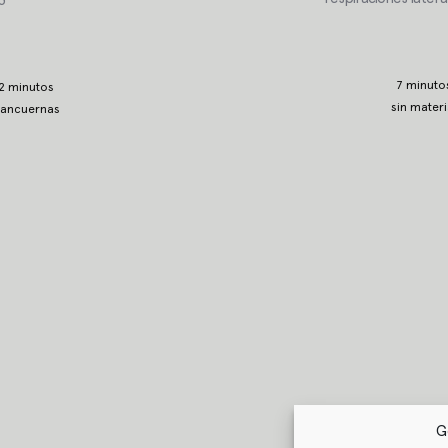
3
7 minuto
2 minutos
sin materi
ancuernas
G