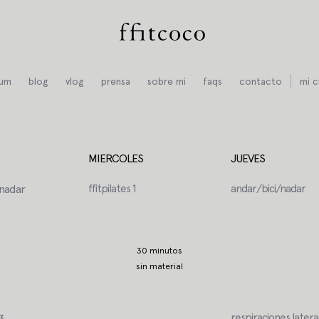
ium
blog
vlog
prensa
sobre mi
faqs
contacto
mi c
MIERCOLES
JUEVES
/nadar
ffitpilates 1
andar/bici/nadar
30 minutos
sin material
respiraciones latera