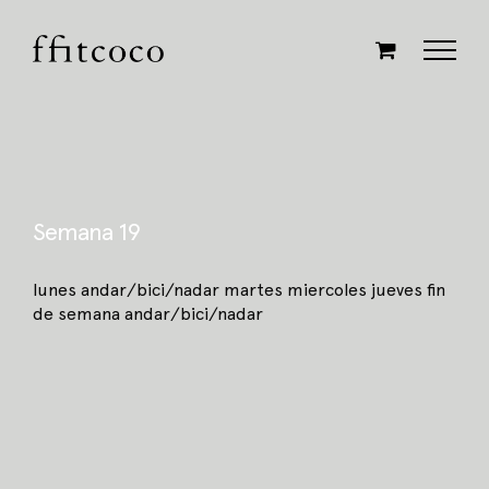
Saltar
al
contenido
Semana 19
lunes andar/bici/nadar martes miercoles jueves fin
de semana andar/bici/nadar