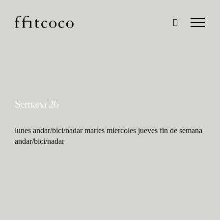
Saltar
al
contenido
Semana 26
lunes andar/bici/nadar martes miercoles jueves fin de semana
andar/bici/nadar