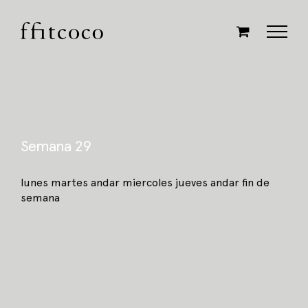
Saltar
al
contenido
Semana 29
lunes martes andar miercoles jueves andar fin de
semana