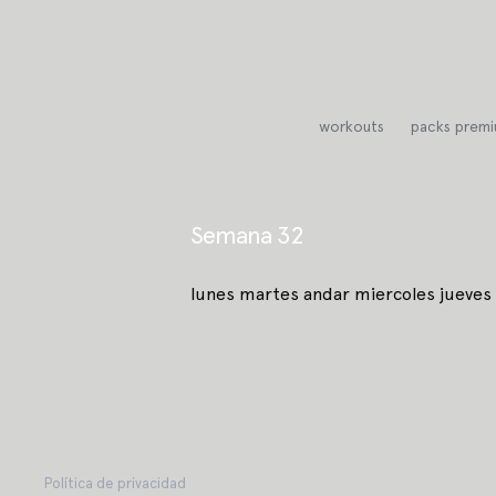
Saltar
al
contenido
workouts
packs prem
Semana 32
lunes martes andar miercoles jueves
Política de privacidad