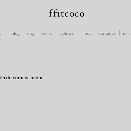
ium
blog
vlog
prensa
sobre mi
faqs
contacto
mi c
 fin de semana andar