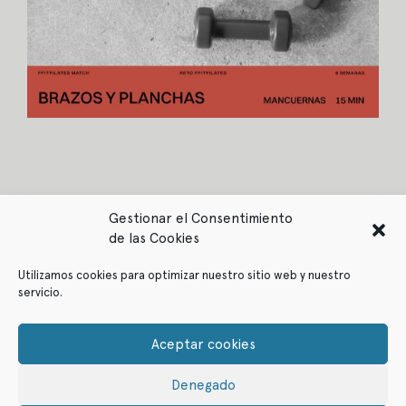
Gestionar el Consentimiento
de las Cookies
Utilizamos cookies para optimizar nuestro sitio web y nuestro
servicio.
Política de privacidad
Política de cookies
Aceptar cookies
Denegado
© ffitcoco 2021
All rights reserved