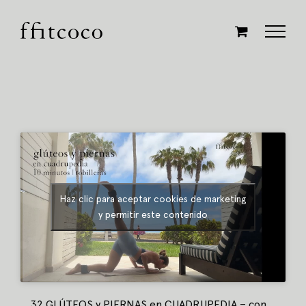
Saltar
al
contenido
Haz clic para aceptar cookies de marketing
y permitir este contenido
32 GLÚTEOS y PIERNAS en CUADRUPEDIA – con