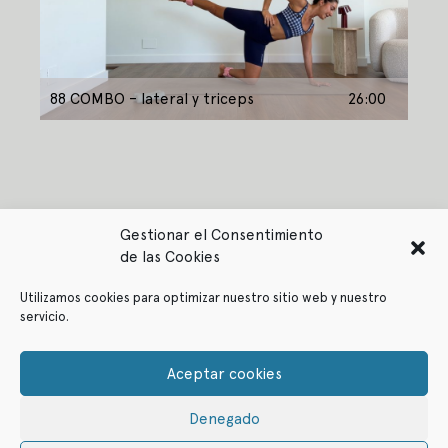
88 COMBO – lateral y triceps
26:00
Gestionar el Consentimiento
de las Cookies
Utilizamos cookies para optimizar nuestro sitio web y nuestro
servicio.
Política de privacidad
Política de cookies
Aceptar cookies
Denegado
© ffitcoco 2021
All rights reserved