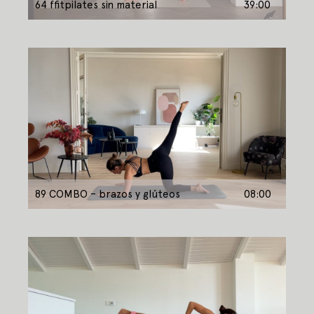
64 ffitpilates sin material
39:00
89 COMBO – brazos y glúteos
08:00