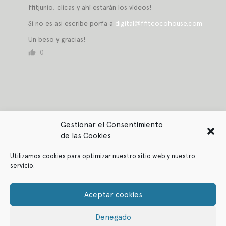
ffitjunio, clicas y ahí estarán los vídeos!
Si no es asi escribe porfa a
digital@ffitcocohouse.com
Un beso y gracias!
0
Gestionar el Consentimiento
de las Cookies
Utilizamos cookies para optimizar nuestro sitio web y nuestro
servicio.
Política de privacidad
Política de cookies
Aceptar cookies
Denegado
© ffitcoco 2021