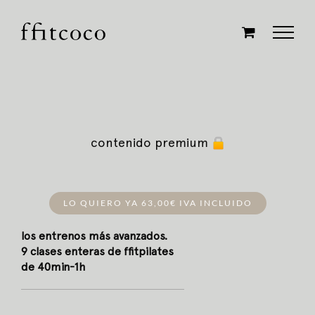
Saltar
al
contenido
contenido premium
LO QUIERO YA 63,00€ IVA INCLUIDO
los entrenos más avanzados.
9 clases enteras de ffitpilates
de 40min-1h