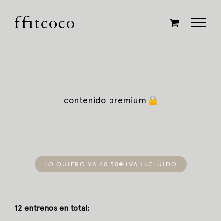
Saltar
al
contenido
contenido premium
LO QUIERO YA 60,50
€
IVA INCLUIDO
12 entrenos en total: