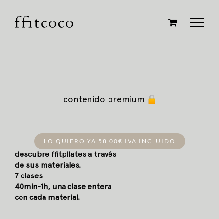
Saltar
al
contenido
contenido premium
LO QUIERO YA 58,00€ IVA INCLUIDO
descubre ffitpilates a través
de sus materiales.
7 clases
40min-1h, una clase entera
con cada material.