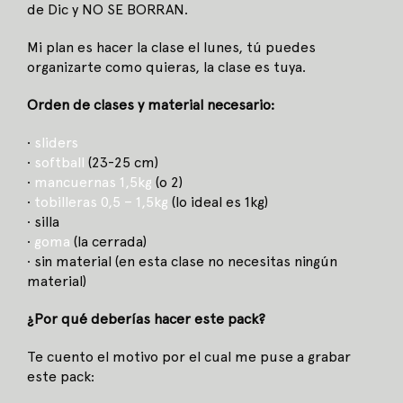
de Dic y NO SE BORRAN.
Mi plan es hacer la clase el lunes, tú puedes
organizarte como quieras, la clase es tuya.
Orden de clases y material necesario:
·
sliders
·
softball
(23-25 cm)
·
mancuernas 1,5kg
(o 2)
·
tobilleras 0,5 – 1,5kg
(lo ideal es 1kg)
· silla
·
goma
(la cerrada)
· sin material (en esta clase no necesitas ningún
material)
¿Por qué deberías hacer este pack?
Te cuento el motivo por el cual me puse a grabar
este pack: