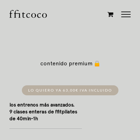
Saltar
al
contenido
contenido premium
LO QUIERO YA 63,00€ IVA INCLUIDO
los entrenos más avanzados.
9 clases enteras de ffitpilates
de 40min-1h