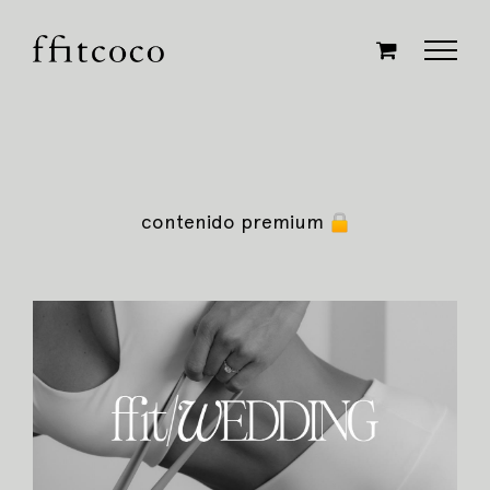
Saltar
al
contenido
contenido premium