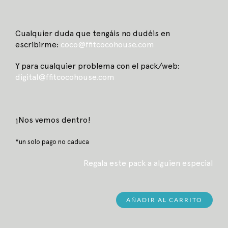
Cualquier duda que tengáis no dudéis en
escribirme:
coco
@ffitcocohouse.com
Y para cualquier problema con el pack/web:
digital@ffitcocohouse.com
¡Nos vemos dentro!
*un solo pago no caduca
Regala este pack a alguien especial
AÑADIR AL CARRITO